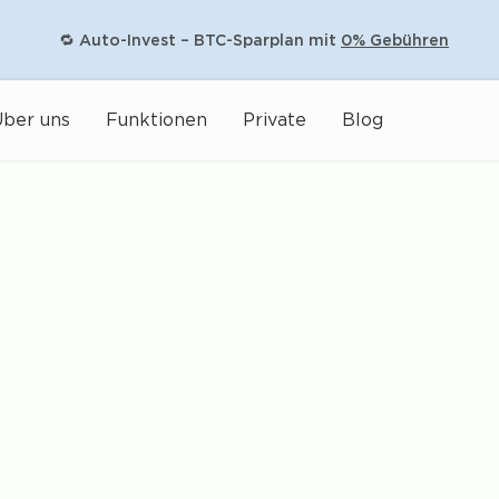
🔁 Auto-Invest – BTC-Sparplan mit
0% Gebühren
ber uns
Funktionen
Private
Blog